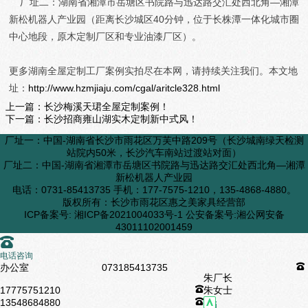
厂址二：湖南省湘潭市岳塘区书院路与迅达路交汇处西北角—湘潭
新松机器人产业园（距离长沙城区40分钟，位于长株潭一体化城市圈
中心地段，原木定制厂区和专业油漆厂区）。
更多湖南全屋定制工厂案例实拍尽在本网，请持续关注我们。本文地
址：
http://www.hzmjiaju.com/cgal/aritcle328.html
上一篇：
长沙梅溪天珺全屋定制案例！
下一篇：
长沙招商雍山湖实木定制新中式风！
厂址一：中国-湖南省长沙市雨花区万芙中路209号（长沙城南绿天检测
站院内50米，长沙汽车南站过渡站对面）
厂址二：中国-湖南省湘潭市岳塘区书院路与迅达路交汇处西北角—湘潭
新松机器人产业园
电话：0731-85413735 手机：177-7575-1210，135-4868-4880。
版权所有：长沙市雨花区惠之美家具经营部
ICP备案号:
湘ICP备2021004033号-1
公安备案号:
湘公网安备
43011102001459
󰇯
电话咨询
办公室
073185413735
󰇯
朱厂长
17775751210
󰇯
朱女士
13548684880
󰇯
󰄸